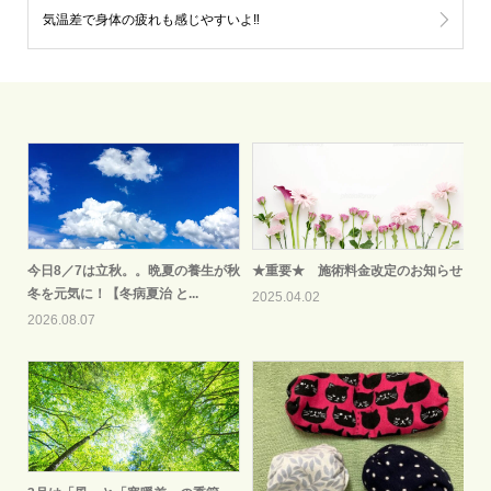
気温差で身体の疲れも感じやすいよ‼
今日8／7は立秋。。晩夏の養生が秋
★重要★ 施術料金改定のお知らせ
冬を元気に！【冬病夏治 と...
2025.04.02
2026.08.07