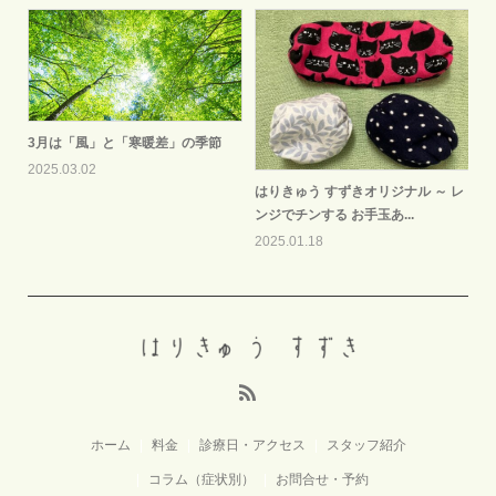
3月は「風」と「寒暖差」の季節
2025.03.02
はりきゅう すずきオリジナル ～ レ
ンジでチンする お手玉あ...
2025.01.18
ホーム
料金
診療日・アクセス
スタッフ紹介
コラム（症状別）
お問合せ・予約